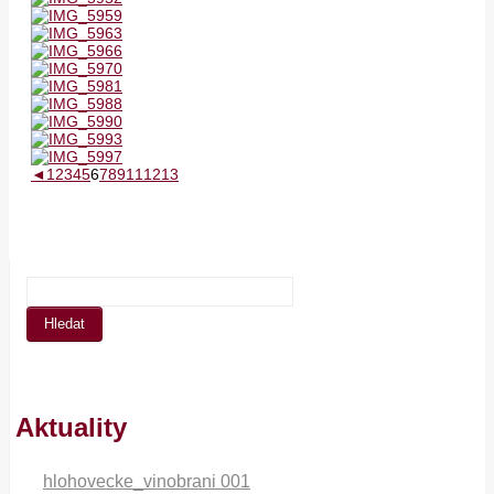
◄
1
2
3
4
5
6
7
8
9
11
12
13
Aktuality
hlohovecke_vinobrani 001