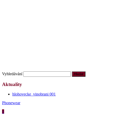
Vyhledávání
Aktuality
hlohovecke_vinobrani 001
Phonewear
↑